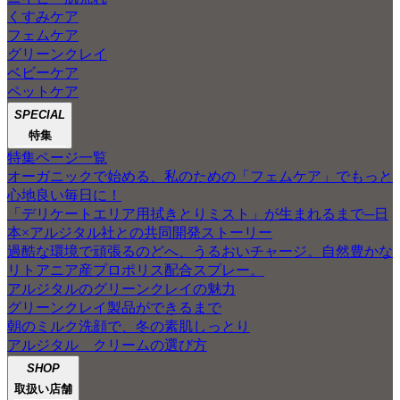
くすみケア
フェムケア
グリーンクレイ
ベビーケア
ペットケア
SPECIAL
特集
特集ページ一覧
オーガニックで始める、私のための「フェムケア」でもっと
心地良い毎日に！
「デリケートエリア用拭きとりミスト」が生まれるまで─日
本×アルジタル社との共同開発ストーリー
過酷な環境で頑張るのどへ、うるおいチャージ。自然豊かな
リトアニア産プロポリス配合スプレー。
アルジタルのグリーンクレイの魅力
グリーンクレイ製品ができるまで
朝のミルク洗顔で、冬の素肌しっとり
アルジタル クリームの選び方
SHOP
取扱い店舗