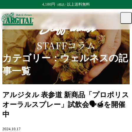
4,180円
以上送料無料
（税込）
TOP
コラム
STAFFコラム | コラム
カテゴリー：ウェルネスの記事一覧
マ
カー
メ
Staff column
ニュ
イ
ト
ト
ペー
グ
ジ
ル
STAFFコラム
カテゴリー：ウェルネスの記
事一覧
アルジタル 表参道 新商品「プロポリス
オーラルスプレー」試飲会🗣️🍯を開催
中
2024.10.17