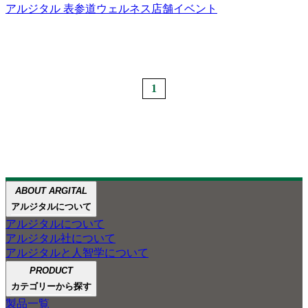
アルジタル 表参道
ウェルネス
店舗イベント
1
ABOUT ARGITAL
ABOUT
ABOUT GREEN CLAY
アルジタルが大切にしてきた
ペットケアの
アルジタルと
アルジタルについて
ARGITAL
人智学
ご紹介
3つのこと
アルジタルについて
アルジタル製品のほとんどに配合している
アルジタル社について
グリーンクレイの魅力を、
グリーンクレイで
アルジタルと人智学について
自然豊かな景色とともに
あなたの肌と心を
ご紹介します。
PRODUCT
笑顔にしたい
カテゴリーから探す
製品一覧