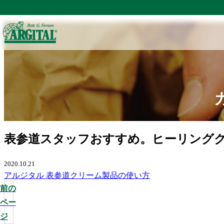
TOP
コラム
STAFFコラム | コラム
カテゴリー：クリームの記事一覧
表参道スタッフおすすめ。ヒーリング
2020.10.21
アルジタル 表参道
クリーム
製品の使い方
前の
ペー
ジ