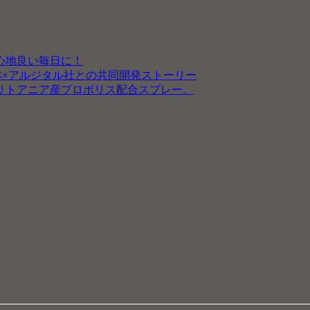
心地良い毎日に！
本×アルジタル社との共同開発ストーリー
リトアニア産プロポリス配合スプレー。