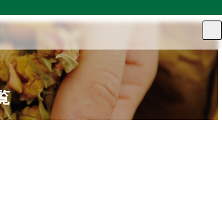
マ
カー
メ
ニュ
イ
ト
ト
ペー
グ
ジ
ル
覧