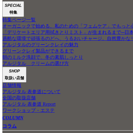
SPECIAL
特集
特集ページ一覧
オーガニックで始める、私のための「フェムケア」でもっと
「デリケートエリア用拭きとりミスト」が生まれるまで─日
過酷な環境で頑張るのどへ、うるおいチャージ。自然豊かな
アルジタルのグリーンクレイの魅力
グリーンクレイ製品ができるまで
朝のミルク洗顔で、冬の素肌しっとり
アルジタル クリームの選び方
SHOP
取扱い店舗
店舗情報
アルジタル 表参道について
全国の取扱店舗
アルジタル 表参道 Report
ワークショップ・エステ
COLUMN
コラム