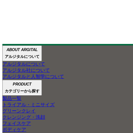
ABOUT ARGITAL
ABOUT
ABOUT GREEN CLAY
アルジタルが大切にして
ペットケアの
アルジタルと
アルジタルについて
ARGITAL
人智学
ご紹介
3つ
アルジタルについて
アルジタル製品のほとん
アルジタル社について
グリーンクレイの魅力を
グリーンクレイで
アルジタルと人智学について
自然豊かな景色とともに
あなたの肌と心を
PRODUCT
ご紹介します。
笑顔にしたい
カテゴリーから探す
製品一覧
トライアル・ミニサイズ
グリーンクレイ
クレンジング・洗顔
フェイスケア
ボディケア