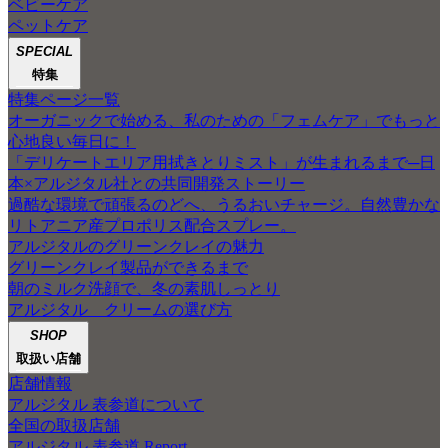
ベビーケア
ペットケア
SPECIAL
特集
特集ページ一覧
オーガニックで始める、私のための「フェムケア」でもっと
心地良い毎日に！
「デリケートエリア用拭きとりミスト」が生まれるまで─日
本×アルジタル社との共同開発ストーリー
過酷な環境で頑張るのどへ、うるおいチャージ。自然豊かな
リトアニア産プロポリス配合スプレー。
アルジタルのグリーンクレイの魅力
グリーンクレイ製品ができるまで
朝のミルク洗顔で、冬の素肌しっとり
アルジタル クリームの選び方
SHOP
取扱い店舗
店舗情報
アルジタル 表参道について
全国の取扱店舗
アルジタル 表参道 Report