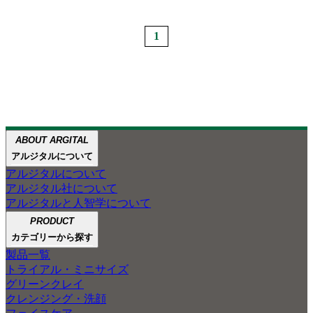
1
ABOUT ARGITAL
ABOUT
ABOUT GREEN CLAY
アルジタルが大切にしてきた
ペットケアの
アルジタルと
アルジタルについて
ARGITAL
人智学
ご紹介
3つのこと
アルジタルについて
アルジタル製品のほとんどに配合している
アルジタル社について
グリーンクレイの魅力を、
グリーンクレイで
アルジタルと人智学について
自然豊かな景色とともに
あなたの肌と心を
ご紹介します。
PRODUCT
笑顔にしたい
カテゴリーから探す
製品一覧
トライアル・ミニサイズ
グリーンクレイ
クレンジング・洗顔