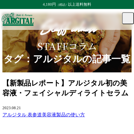
4,180円
以上送料無料
（税込）
TOP
コラム
STAFFコラム | コラム
タグ：アルジタルの記事一覧
マ
カー
メ
Staff column
ニュ
イ
ト
ト
ペー
グ
ジ
ル
STAFFコラム
タグ：アルジタルの記事一覧
【新製品レポート】アルジタル初の美
容液・フェイシャルディライトセラム
2023.08.21
アルジタル 表参道
美容液
製品の使い方