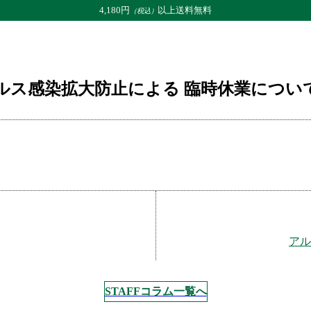
4,180円
以上送料無料
（税込）
イルス感染拡大防止による 臨時休業について
ルス感染拡大防止による 臨時休業につい
アル
STAFFコラム一覧へ