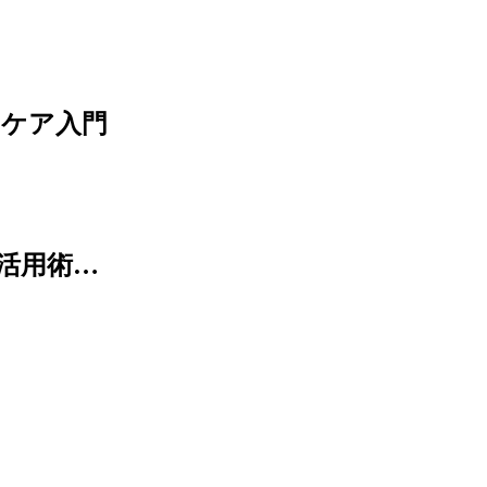
ンケア入門
活用術…