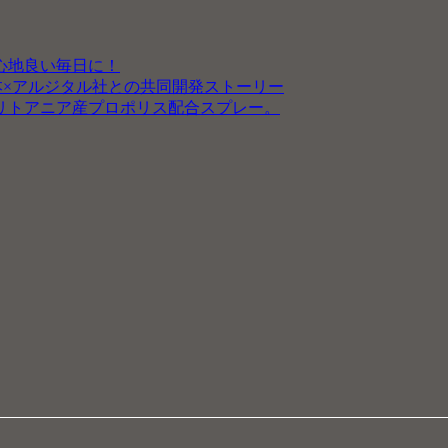
心地良い毎日に！
本×アルジタル社との共同開発ストーリー
リトアニア産プロポリス配合スプレー。