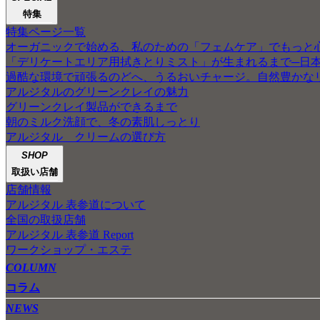
特集
特集ページ一覧
オーガニックで始める、私のための「フェムケア」でもっと
「デリケートエリア用拭きとりミスト」が生まれるまで─日
過酷な環境で頑張るのどへ、うるおいチャージ。自然豊かな
アルジタルのグリーンクレイの魅力
グリーンクレイ製品ができるまで
朝のミルク洗顔で、冬の素肌しっとり
アルジタル クリームの選び方
SHOP
取扱い店舗
店舗情報
アルジタル 表参道について
全国の取扱店舗
アルジタル 表参道 Report
ワークショップ・エステ
COLUMN
コラム
NEWS