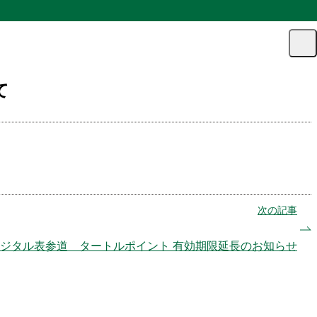
マ
カー
メ
ニュ
イ
ト
ト
ペー
グ
ジ
て
ル
次の記事
ジタル表参道 タートルポイント 有効期限延長のお知らせ