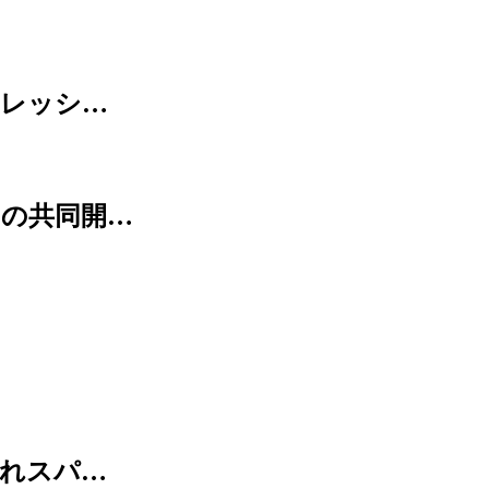
フレッシ…
との共同開…
荒れスパ…