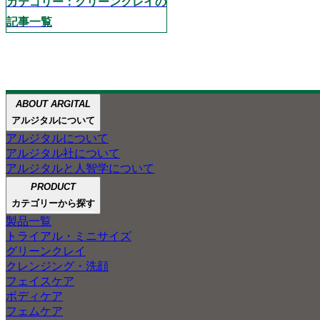
カテゴリー：グリーンクレイの
記事一覧
ABOUT ARGITAL
ABOUT
ABOUT GREEN CLAY
アルジタルが大切にして
ペットケアの
アルジタルと
アルジタルについて
ARGITAL
人智学
ご紹介
3つ
アルジタルについて
アルジタル製品のほとん
アルジタル社について
グリーンクレイの魅力を
グリーンクレイで
アルジタルと人智学について
自然豊かな景色とともに
あなたの肌と心を
PRODUCT
ご紹介します。
笑顔にしたい
カテゴリーから探す
製品一覧
トライアル・ミニサイズ
グリーンクレイ
クレンジング・洗顔
フェイスケア
ボディケア
フェムケア