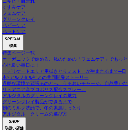
ニキビ・肌荒れ
くすみケア
フェムケア
グリーンクレイ
ベビーケア
ペットケア
SPECIAL
特集
特集ページ一覧
オーガニックで始める、私のための「フェムケア」でもっと
心地良い毎日に！
「デリケートエリア用拭きとりミスト」が生まれるまで─日
本×アルジタル社との共同開発ストーリー
過酷な環境で頑張るのどへ、うるおいチャージ。自然豊かな
リトアニア産プロポリス配合スプレー。
アルジタルのグリーンクレイの魅力
グリーンクレイ製品ができるまで
朝のミルク洗顔で、冬の素肌しっとり
アルジタル クリームの選び方
SHOP
取扱い店舗