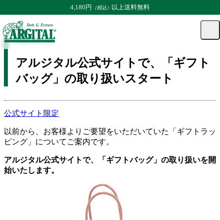
4,180円
以上送料無料
（税込）
TOP
コラム
STAFFコラム | コラム
アルジタル公式サイトで、「ギフト
マ
カー
メ
ニュ
イ
ト
2021.07.12
ト
ペー
グ
ジ
アルジタル公式サイトで、「ギフト
ル
バッグ」の取り扱いスタート
公式サイト限定
以前から、お客様よりご要望をいただいていた「ギフトラッ
ピング」についてご案内です。
アルジタル公式サイトで、「ギフトバッグ」の取り扱いを開
始いたします。