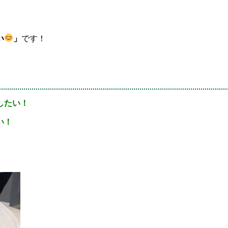
い
」
です！
したい！
い！