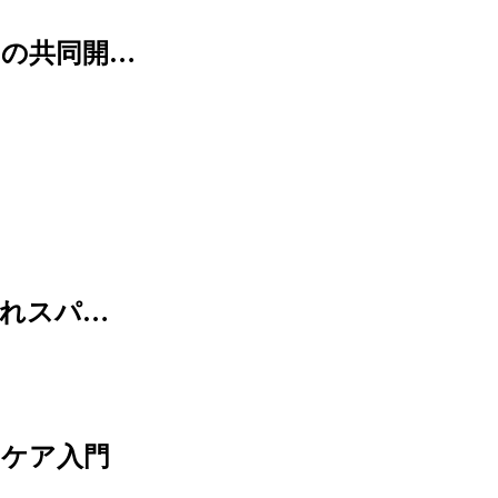
との共同開…
荒れスパ…
ンケア入門