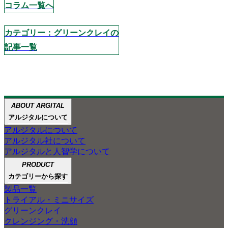
コラム一覧へ
カテゴリー：グリーンクレイの
記事一覧
ABOUT ARGITAL
ABOUT
ABOUT GREEN CLAY
アルジタルが大切にしてきた
ペットケアの
アルジタルと
アルジタルについて
ARGITAL
人智学
ご紹介
3つのこと
アルジタルについて
アルジタル製品のほとんどに配合している
アルジタル社について
グリーンクレイの魅力を、
グリーンクレイで
アルジタルと人智学について
自然豊かな景色とともに
あなたの肌と心を
ご紹介します。
PRODUCT
笑顔にしたい
カテゴリーから探す
製品一覧
トライアル・ミニサイズ
グリーンクレイ
クレンジング・洗顔