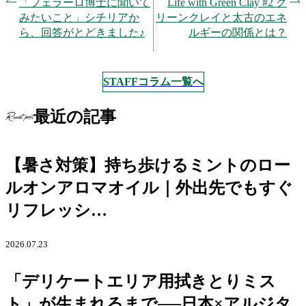
「フェラーロ博士に聞いて
Life with Green Clay #2 グ
みたいこと」シチリアか
リーンクレイと太古のエネ
ら、回答がとどきました♪
ルギーの関係とは？
STAFFコラム一覧へ
最近の記事
Recent post
【暑さ対策】持ち歩けるミントのロー
ルオンアロマオイル｜外出先でもすぐ
リフレッシ…
2026.07.23
「デリケートエリア用拭きとりミス
ト」が生まれるまで──日本×アルジタ