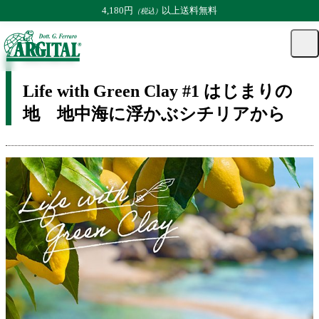
4,180円
以上送料無料
（税込）
TOP
コラム
STAFFコラム | コラム
Life with Green Clay #1
マ
カー
メ
ニュ
イ
ト
2025.04.14
ト
ペー
グ
ジ
Life with Green Clay #1 はじまりの
ル
地 地中海に浮かぶシチリアから