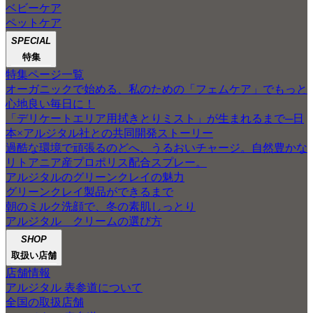
ベビーケア
ペットケア
SPECIAL
特集
特集ページ一覧
オーガニックで始める、私のための「フェムケア」でもっと
心地良い毎日に！
「デリケートエリア用拭きとりミスト」が生まれるまで─日
本×アルジタル社との共同開発ストーリー
過酷な環境で頑張るのどへ、うるおいチャージ。自然豊かな
リトアニア産プロポリス配合スプレー。
アルジタルのグリーンクレイの魅力
グリーンクレイ製品ができるまで
朝のミルク洗顔で、冬の素肌しっとり
アルジタル クリームの選び方
SHOP
取扱い店舗
店舗情報
アルジタル 表参道について
全国の取扱店舗