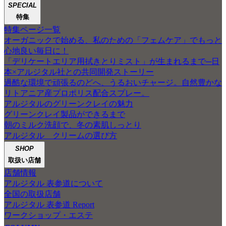
SPECIAL
特集
特集ページ一覧
オーガニックで始める、私のための「フェムケア」でもっと
心地良い毎日に！
「デリケートエリア用拭きとりミスト」が生まれるまで─日
本×アルジタル社との共同開発ストーリー
過酷な環境で頑張るのどへ、うるおいチャージ。自然豊かな
リトアニア産プロポリス配合スプレー。
アルジタルのグリーンクレイの魅力
グリーンクレイ製品ができるまで
朝のミルク洗顔で、冬の素肌しっとり
アルジタル クリームの選び方
SHOP
取扱い店舗
店舗情報
アルジタル 表参道について
全国の取扱店舗
アルジタル 表参道 Report
ワークショップ・エステ