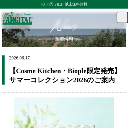
4,180円
以上送料無料
（税込）
TOP
新着情報
【Cosme Kitchen・Biople限定発売】サマーコレクシ
マ
カー
メ
News
ニュ
イ
ト
ト
ペー
グ
ジ
ル
新着情報
2026.06.17
【Cosme Kitchen・Biople限定発売】
サマーコレクション2026のご案内