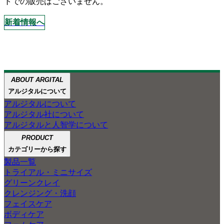
トでの販売はございません。
新着情報へ
ABOUT ARGITAL
ABOUT
ABOUT GREEN CLAY
アルジタルが大切にしてきた
ペットケアの
アルジタルと
アルジタルについて
ARGITAL
人智学
ご紹介
3つのこと
アルジタルについて
アルジタル製品のほとんどに配合している
アルジタル社について
グリーンクレイの魅力を、
グリーンクレイで
アルジタルと人智学について
自然豊かな景色とともに
あなたの肌と心を
ご紹介します。
PRODUCT
笑顔にしたい
カテゴリーから探す
製品一覧
トライアル・ミニサイズ
グリーンクレイ
クレンジング・洗顔
フェイスケア
ボディケア