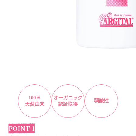
100％
オーガニック
弱酸性
天然由来
認証取得
POINT 1