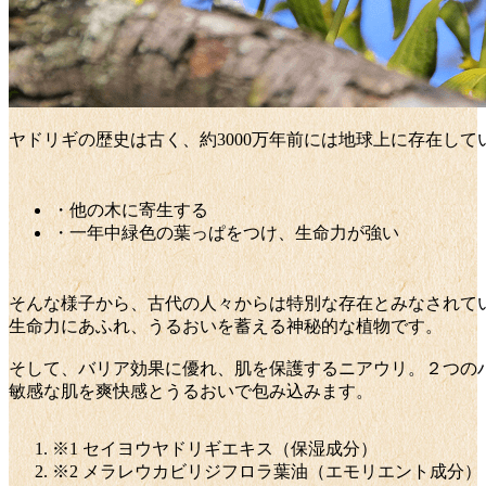
ヤドリギの歴史は古く、約3000万年前には地球上に存在し
・他の木に寄生する
・一年中緑色の葉っぱをつけ、生命力が強い
そんな様子から、古代の人々からは特別な存在とみなされて
生命力にあふれ、うるおいを蓄える神秘的な植物です。
そして、バリア効果に優れ、肌を保護するニアウリ。２つの
敏感な肌を爽快感とうるおいで包み込みます。
※1 セイヨウヤドリギエキス（保湿成分）
※2 メラレウカビリジフロラ葉油（エモリエント成分）