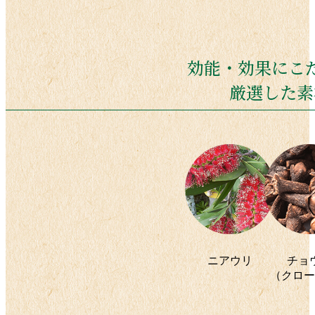
効能・効果にこ
厳選した素
ニアウリ
チョ
（クロー