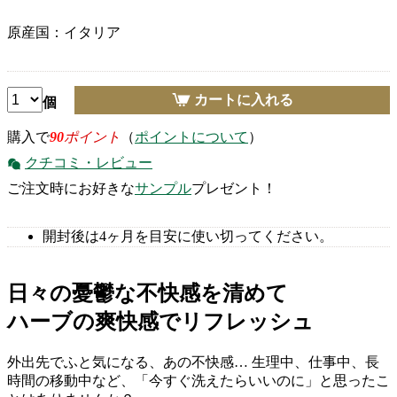
原産国：イタリア
カートに入れる
個
購入で
90
ポイント
（
ポイントについて
）
クチコミ・レビュー
ご注文時にお好きな
サンプル
プレゼント！
開封後は4ヶ月を目安に使い切ってください。
日々の憂鬱な不快感を清めて
ハーブの爽快感でリフレッシュ
外出先でふと気になる、あの不快感… 生理中、仕事中、長
時間の移動中など、「今すぐ洗えたらいいのに」と思ったこ