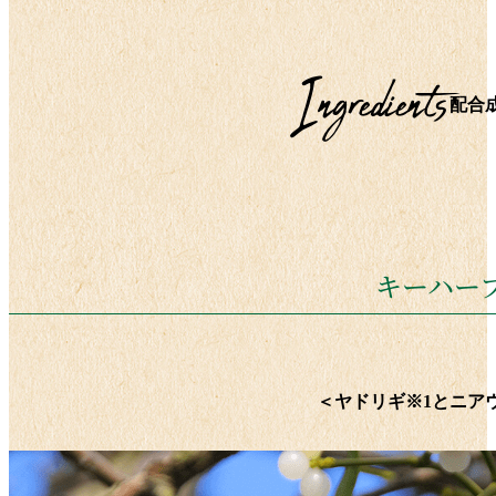
Ingredients
配合
キーハー
＜ヤドリギ
※1
とニア