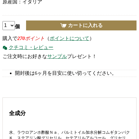
原産国：イタリア
カートに入れる
個
購入で
270
ポイント
（
ポイントについて
）
クチコミ・レビュー
ご注文時にお好きな
サンプル
プレゼント！
開封後は6ヶ月を目安に使い切ってください。
全成分
水、ラウロアンホ酢酸Ｎａ、パルミトイル加水分解コムギタンパク
Ｋ、ステアリン酸グリセリル、セテアリルアルコール、グリセリ