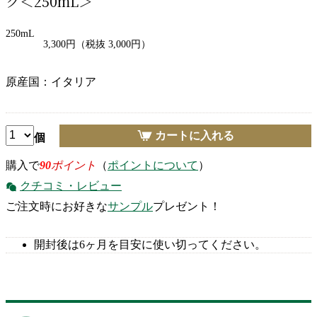
ク＜250mL＞
250mL
3,300円
（税抜 3,000円）
原産国：イタリア
カートに入れる
個
購入で
90
ポイント
（
ポイントについて
）
クチコミ・レビュー
ご注文時にお好きな
サンプル
プレゼント！
開封後は6ヶ月を目安に使い切ってください。