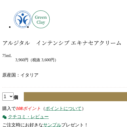
アルジタル インテンシブ エキナセアクリーム
75mL
3,960円
（税抜 3,600円）
原産国：イタリア
個
購入で
108
ポイント
（
ポイントについて
）
クチコミ・レビュー
ご注文時にお好きな
サンプル
プレゼント！